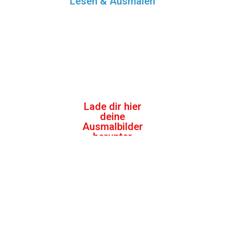
Lesen & Ausmalen
Lade dir hier
deine
Ausmalbilder
herunter
Download
gratis