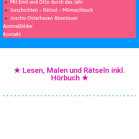
Mit Emil und Otto durch das Jahr
Geschichten – Rätsel – Mitmachbuch
Joschis Osterhasen Abenteuer
Ausmalbilder
Kontakt
★ Lesen, Malen und Rätseln inkl.
Hörbuch ★