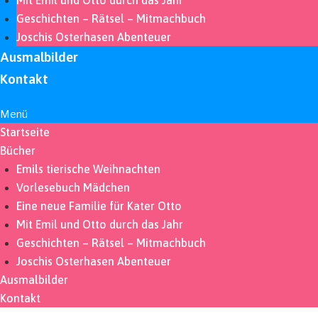
Geschichten – Rätsel – Mitmachbuch
Joschis Osterhasen Abenteuer
Ausmalbilder
Kontakt
Menü
Startseite
Bücher
Emils tierische Weihnachten
Vorlesebuch Mädchen
Eine neue Familie für Kater Otto
Mit Emil und Otto durch das Jahr
Geschichten – Rätsel – Mitmachbuch
Joschis Osterhasen Abenteuer
Ausmalbilder
Kontakt