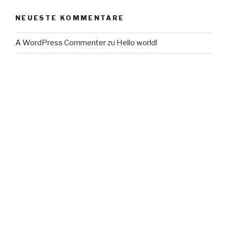
NEUESTE KOMMENTARE
A WordPress Commenter
zu
Hello world!
ARCHIV
Oktober 2019
KATEGORIEN
Uncategorized
META